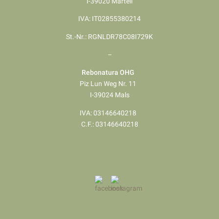
I-39020 Martell
IVA: IT02855380214
St.-Nr.: RGNLDR78C08I729K
–
Rebonatura OHG
Piz Lun Weg Nr. 11
I-39024 Mals
IVA: 03146640218
​​​​​​​C.F.: 03146640218