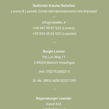
Südtiroler Kräuter Rebellen
Lorenz & Leander (Unternehmensnetzwerk/rete impresa)
–
info@rebellen.it
+39 347 99 07 625 (Lorenz)
+39 339 45 26 520 (Leander)
–
Borghi Lorenz
Piz Lun Weg 11
I-39024 Mals im Vinschgau
IVA: IT02753060215
St.-Nr.: BRGLNZ81D22I729O
–
Regensburger Leander
Gand 42A