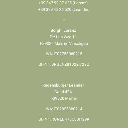
+39 347 99 07 625 (Lorenz)
+39 339 45 26 520 (Leander)
–
Borghi Lorenz
Piz Lun Weg 11
I-39024 Mals im Vinschgau
IVA: IT02753060215
St.-Nr.: BRGLNZ81D22I729O
–
Regensburger Leander
Gand 42A
I-39020 Martell
IVA: IT02855380214
St.-Nr.: RGNLDR78C08I729K