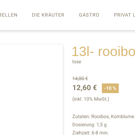
BELLEN
DIE KRÄUTER
GASTRO
PRIVAT 
13l- rooib
lose
14,00 €
12,60 €
-10 %
(inkl. 10% MwSt.)
Zutaten: Rooibos, Kornblume
Dosierung: 1,5 g
Ziehzeit: 6-8 min.