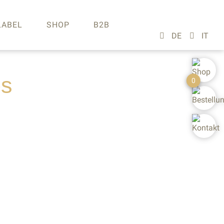
LABEL
SHOP
B2B
os
0