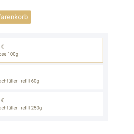
Warenkorb
 €
ose 100g
hfüller - refill 60g
 €
hfüller - refill 250g