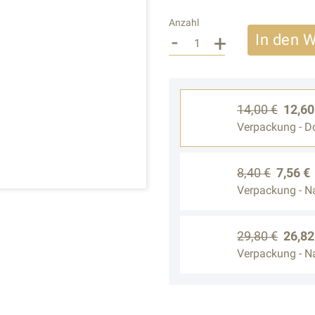
Anzahl
-
+
In den 
14,00 €
12,60
Verpackung - D
8,40 €
7,56 €
Verpackung - Nac
29,80 €
26,82
Verpackung - Nac