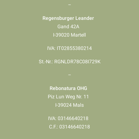
–
Regensburger Leander
Gand 42A
I-39020 Martell
IVA: IT02855380214
St.-Nr.: RGNLDR78C08I729K
–
Rebonatura OHG
Piz Lun Weg Nr. 11
I-39024 Mals
IVA: 03146640218
​​​​​​​C.F.: 03146640218