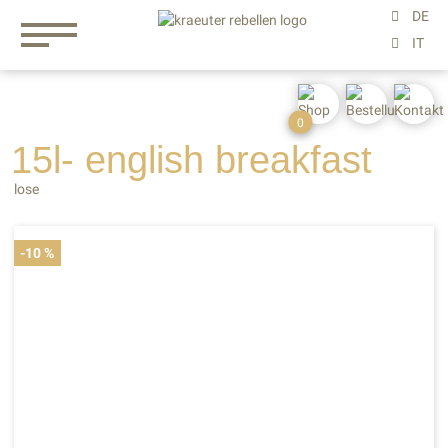
0
15l- english
breakfast
lose
-10 %