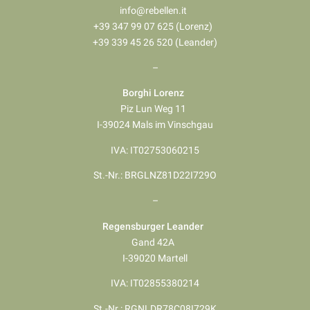
info@rebellen.it
+39 347 99 07 625 (Lorenz)
+39 339 45 26 520 (Leander)
–
Borghi Lorenz
Piz Lun Weg 11
I-39024 Mals im Vinschgau
IVA: IT02753060215
St.-Nr.: BRGLNZ81D22I729O
–
Regensburger Leander
Gand 42A
I-39020 Martell
IVA: IT02855380214
St.-Nr.: RGNLDR78C08I729K