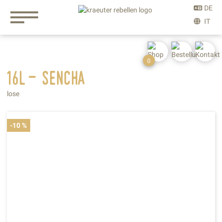
0
16l- sencha
lose
-10 %