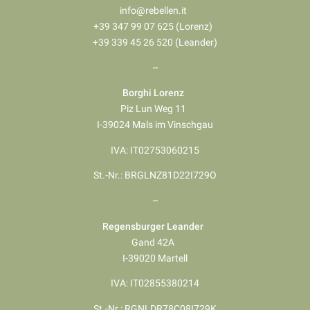
info@rebellen.it
+39 347 99 07 625 (Lorenz)
+39 339 45 26 520 (Leander)
–
Borghi Lorenz
Piz Lun Weg 11
I-39024 Mals im Vinschgau
IVA: IT02753060215
St.-Nr.: BRGLNZ81D22I729O
–
Regensburger Leander
Gand 42A
I-39020 Martell
IVA: IT02855380214
St.-Nr.: RGNLDR78C08I729K