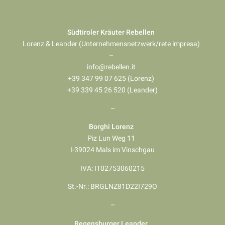
Südtiroler Kräuter Rebellen
Lorenz & Leander (Unternehmensnetzwerk/rete impresa)
–
info@rebellen.it
+39 347 99 07 625 (Lorenz)
+39 339 45 26 520 (Leander)
–
Borghi Lorenz
Piz Lun Weg 11
I-39024 Mals im Vinschgau
IVA: IT02753060215
St.-Nr.: BRGLNZ81D22I729O
–
Regensburger Leander