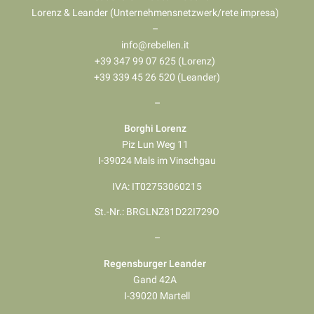
Lorenz & Leander (Unternehmensnetzwerk/rete impresa)
–
info@rebellen.it
+39 347 99 07 625 (Lorenz)
+39 339 45 26 520 (Leander)
–
Borghi Lorenz
Piz Lun Weg 11
I-39024 Mals im Vinschgau
IVA: IT02753060215
St.-Nr.: BRGLNZ81D22I729O
–
Regensburger Leander
Gand 42A
I-39020 Martell