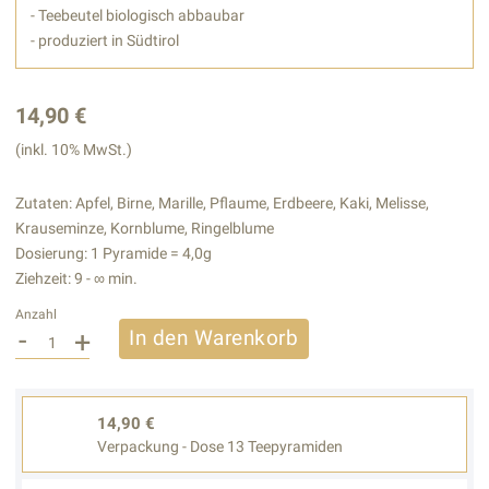
- Teebeutel biologisch abbaubar
- produziert in Südtirol
14,90 €
(inkl. 10% MwSt.)
Zutaten: Apfel, Birne, Marille, Pflaume, Erdbeere, Kaki, Melisse,
Krauseminze, Kornblume, Ringelblume
Dosierung: 1 Pyramide = 4,0g
Ziehzeit: 9 - ∞ min.
Anzahl
-
+
In den Warenkorb
14,90 €
Verpackung - Dose 13 Teepyramiden