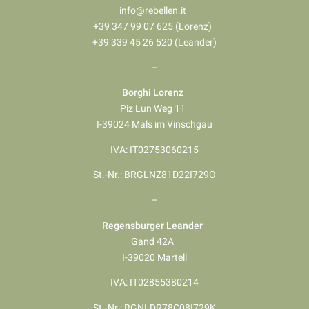
info@rebellen.it
+39 347 99 07 625 (Lorenz)
+39 339 45 26 520 (Leander)
–
Borghi Lorenz
Piz Lun Weg 11
I-39024 Mals im Vinschgau
IVA: IT02753060215
St.-Nr.: BRGLNZ81D22I729O
–
Regensburger Leander
Gand 42A
I-39020 Martell
IVA: IT02855380214
St.-Nr.: RGNLDR78C08I729K