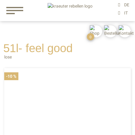
0
51l- feel
good
lose
-10 %