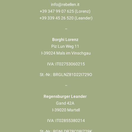
info@rebellen.it
+39 347 99 07 625 (Lorenz)
+39 339 45 26 520 (Leander)
–
Borghi Lorenz
Piz Lun Weg 11
I-39024 Mals im Vinschgau
IVA: IT02753060215
St.-Nr.: BRGLNZ81D22I729O
–
Regensburger Leander
Gand 42A
I-39020 Martell
IVA: IT02855380214
St.-Nr.: RGNLDR78C08I729K