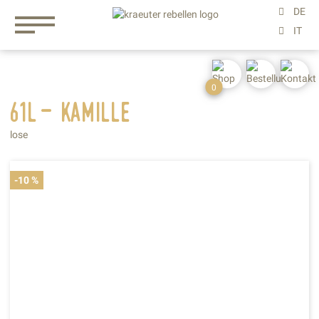
0
61l- kamille
lose
-10 %