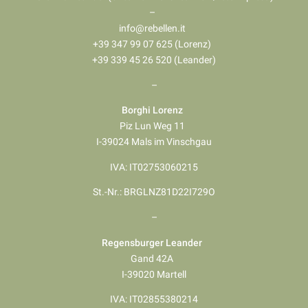
–
info@rebellen.it
+39 347 99 07 625 (Lorenz)
+39 339 45 26 520 (Leander)
–
Borghi Lorenz
Piz Lun Weg 11
I-39024 Mals im Vinschgau
IVA: IT02753060215
St.-Nr.: BRGLNZ81D22I729O
–
Regensburger Leander
Gand 42A
I-39020 Martell
IVA: IT02855380214