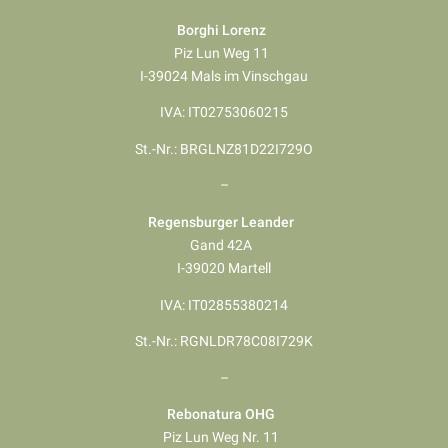
Borghi Lorenz
Piz Lun Weg 11
I-39024 Mals im Vinschgau
IVA: IT02753060215
St.-Nr.: BRGLNZ81D22I729O
–
Regensburger Leander
Gand 42A
I-39020 Martell
IVA: IT02855380214
St.-Nr.: RGNLDR78C08I729K
–
Rebonatura OHG
Piz Lun Weg Nr. 11