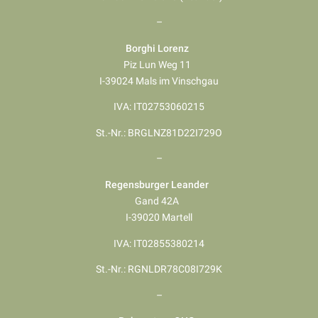
–
Borghi Lorenz
Piz Lun Weg 11
I-39024 Mals im Vinschgau
IVA: IT02753060215
St.-Nr.: BRGLNZ81D22I729O
–
Regensburger Leander
Gand 42A
I-39020 Martell
IVA: IT02855380214
St.-Nr.: RGNLDR78C08I729K
–