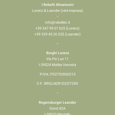
I Rebelli Altoatesini
Lorenz & Leander (rete impresa)
–
info@rebellen.it
+39 347 99 07 625 (Lorenz)
+39 339 45 26 520 (Leander)
–
Borghi Lorenz
Via Piz Lun 11
I-39024 Malles Venosta
P.IVA: IT02753060215
C-F.: BRGLNZ81D22I729O
–
Regensburger Leander
Gand 42A
I-39020 Martello