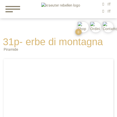
0
31p- erbe
di
montagna
Piramide