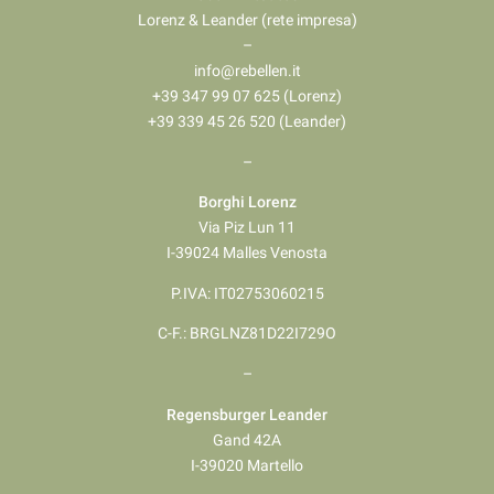
Lorenz & Leander (rete impresa)
–
info@rebellen.it
+39 347 99 07 625 (Lorenz)
+39 339 45 26 520 (Leander)
–
Borghi Lorenz
Via Piz Lun 11
I-39024 Malles Venosta
P.IVA: IT02753060215
C-F.: BRGLNZ81D22I729O
–
Regensburger Leander
Gand 42A
I-39020 Martello