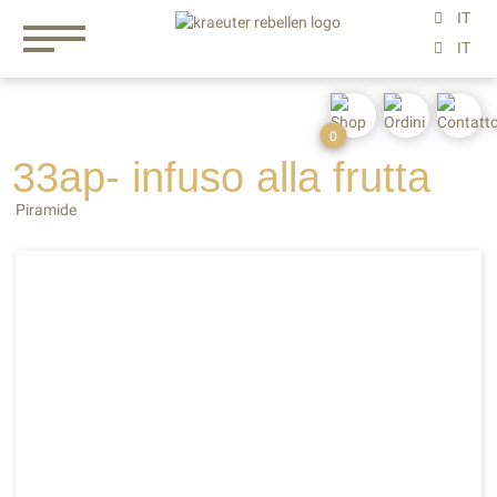
0
33ap- infuso
alla
frutta
Piramide