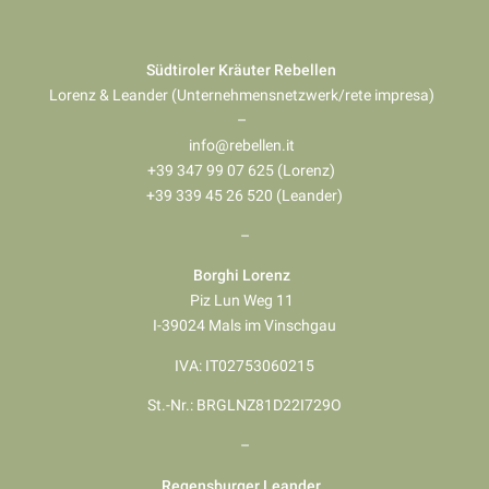
Südtiroler Kräuter Rebellen
Lorenz & Leander (Unternehmensnetzwerk/rete impresa)
–
info@rebellen.it
+39 347 99 07 625 (Lorenz)
+39 339 45 26 520 (Leander)
–
Borghi Lorenz
Piz Lun Weg 11
I-39024 Mals im Vinschgau
IVA: IT02753060215
St.-Nr.: BRGLNZ81D22I729O
–
Regensburger Leander