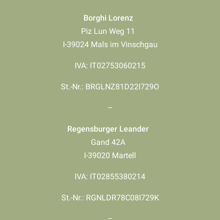
Borghi Lorenz
Piz Lun Weg 11
I-39024 Mals im Vinschgau
IVA: IT02753060215
St.-Nr.: BRGLNZ81D22I729O
–
Regensburger Leander
Gand 42A
I-39020 Martell
IVA: IT02855380214
St.-Nr.: RGNLDR78C08I729K
–