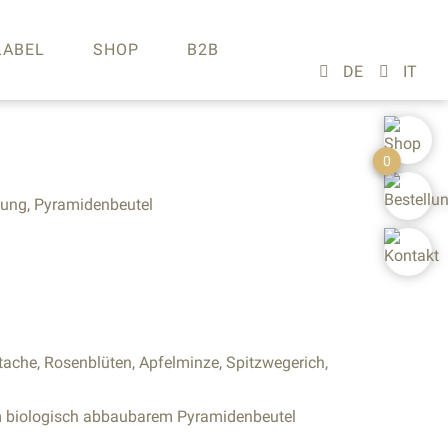
LABEL
SHOP
B2B
0
hung, Pyramidenbeutel
tache, Rosenblüten, Apfelminze, Spitzwegerich,
im biologisch abbaubarem Pyramidenbeutel