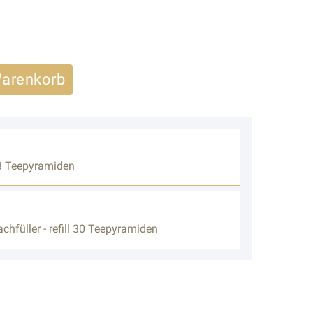
Warenkorb
3 Teepyramiden
chfüller - refill 30 Teepyramiden