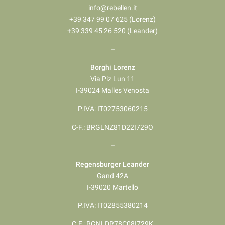
info@rebellen.it
+39 347 99 07 625 (Lorenz)
+39 339 45 26 520 (Leander)
–
Borghi Lorenz
Via Piz Lun 11
I-39024 Malles Venosta
P.IVA: IT02753060215
C-F.: BRGLNZ81D22I729O
–
Regensburger Leander
Gand 42A
I-39020 Martello
P.IVA: IT02855380214
C.F.: RGNLDR78C08I729K