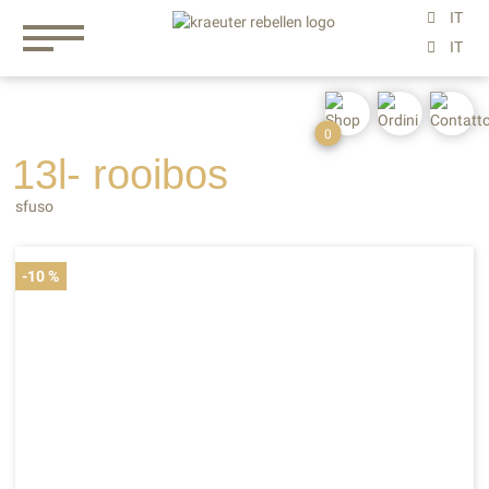
0
13l- rooibos
sfuso
-10 %