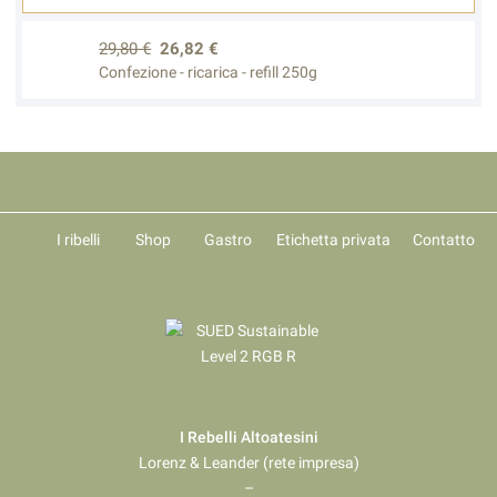
29,80 €
26,82 €
Confezione - ricarica - refill 250g
I ribelli
Shop
Gastro
Etichetta privata
Contatto
I Rebelli Altoatesini
Lorenz & Leander (rete impresa)
–