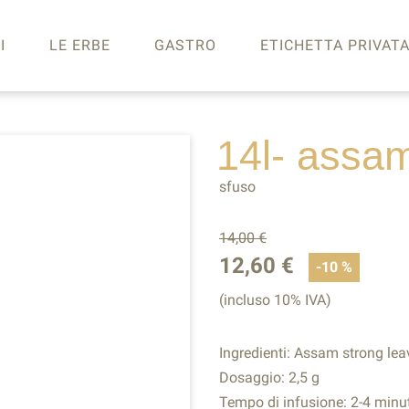
I
LE ERBE
GASTRO
ETICHETTA PRIVAT
14l- assa
sfuso
14,00 €
12,60 €
-10 %
(incluso 10% IVA)
Ingredienti: Assam strong lea
Dosaggio: 2,5 g
Tempo di infusione: 2-4 minut