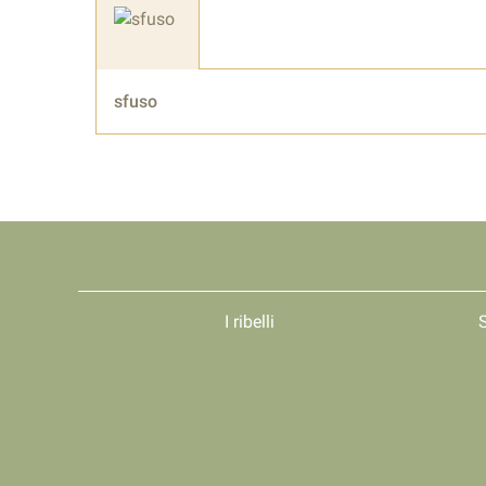
sfuso
I ribelli