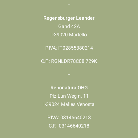
–
Regensburger Leander
Gand 42A
I-39020 Martello
P.IVA: IT02855380214
C.F.: RGNLDR78C08I729K
–
Rebonatura OHG
Piz Lun Weg n. 11
I-39024 Malles Venosta
P.IVA: 03146640218
​​​​​​​C.F.: 03146640218