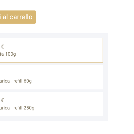
 al carrello
 €
tta 100g
rica - refill 60g
 €
rica - refill 250g