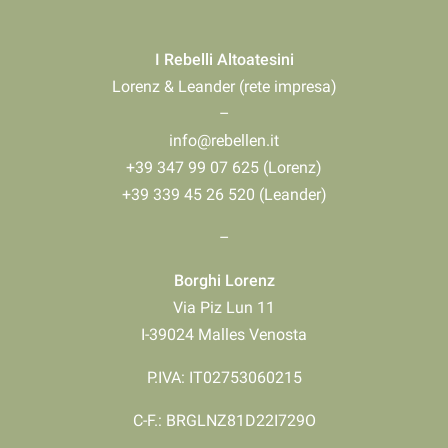
I Rebelli Altoatesini
Lorenz & Leander (rete impresa)
–
info@rebellen.it
+39 347 99 07 625 (Lorenz)
+39 339 45 26 520 (Leander)
–
Borghi Lorenz
Via Piz Lun 11
I-39024 Malles Venosta
P.IVA: IT02753060215
C-F.: BRGLNZ81D22I729O