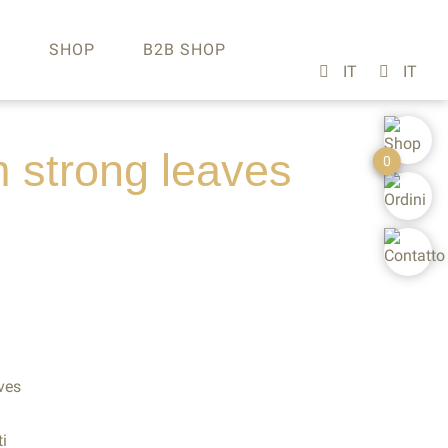
A
SHOP
B2B SHOP
m
strong
leaves
0
ves
i