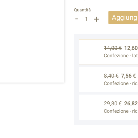
Quantità
-
+
Aggiungi
14,00 €
12,60
Confezione - la
8,40 €
7,56 €
Confezione - rica
29,80 €
26,82
Confezione - rica