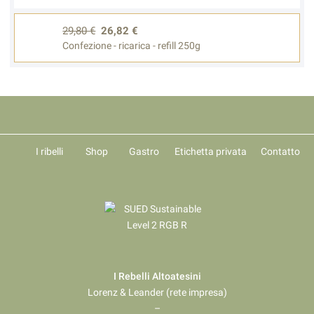
29,80 €
26,82 €
Confezione - ricarica - refill 250g
I ribelli
Shop
Gastro
Etichetta privata
Contatto
I Rebelli Altoatesini
Lorenz & Leander (rete impresa)
–