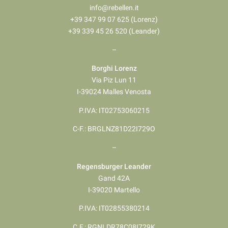
info@rebellen.it
+39 347 99 07 625 (Lorenz)
+39 339 45 26 520 (Leander)
–
Borghi Lorenz
Via Piz Lun 11
I-39024 Malles Venosta
P.IVA: IT02753060215
C-F.: BRGLNZ81D22I729O
–
Regensburger Leander
Gand 42A
I-39020 Martello
P.IVA: IT02855380214
C.F.: RGNLDR78C08I729K