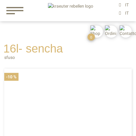
0
16l- sencha
sfuso
-10 %