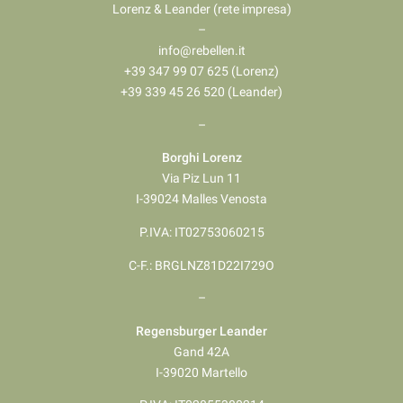
Lorenz & Leander (rete impresa)
–
info@rebellen.it
+39 347 99 07 625 (Lorenz)
+39 339 45 26 520 (Leander)
–
Borghi Lorenz
Via Piz Lun 11
I-39024 Malles Venosta
P.IVA: IT02753060215
C-F.: BRGLNZ81D22I729O
–
Regensburger Leander
Gand 42A
I-39020 Martello