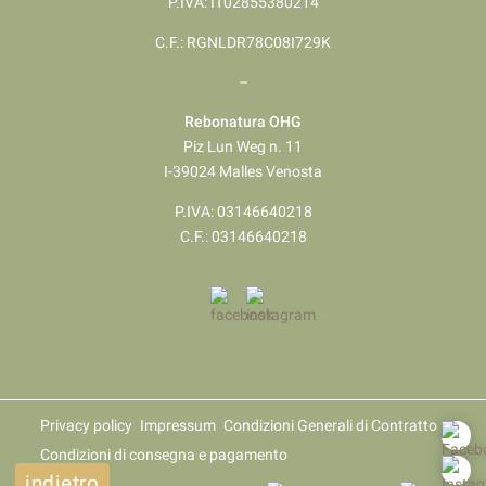
P.IVA: IT02855380214
C.F.: RGNLDR78C08I729K
–
Rebonatura OHG
Piz Lun Weg n. 11
I-39024 Malles Venosta
P.IVA: 03146640218
​​​​​​​C.F.: 03146640218
Privacy policy
Impressum
Condizioni Generali di Contratto
Condizioni di consegna e pagamento
indietro