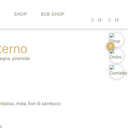
A
SHOP
B2B SHOP
terno
0
tagna, piramide
ordaliso, mela, fiori di sambuco
i