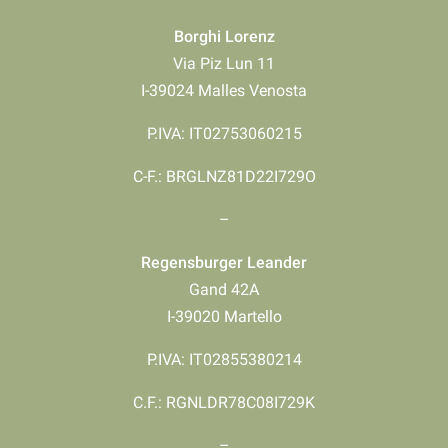
Borghi Lorenz
Via Piz Lun 11
I-39024 Malles Venosta
P.IVA: IT02753060215
C-F.: BRGLNZ81D22I729O
–
Regensburger Leander
Gand 42A
I-39020 Martello
P.IVA: IT02855380214
C.F.: RGNLDR78C08I729K
–